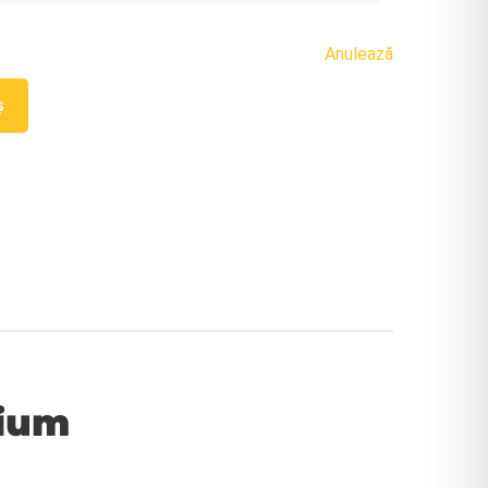
Anulează
ș
mium