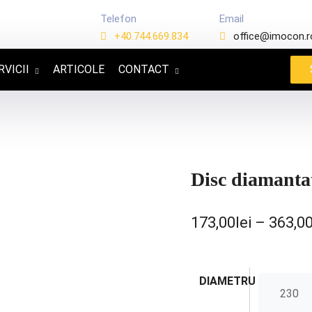
Telefon
Email
+40.744.669.834
office@imocon.r
RVICII
ARTICOLE
CONTACT
Disc diamantat
173,00
lei
–
363,0
DIAMETRU