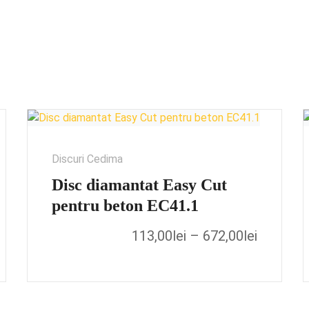
Discuri Cedima
Disc diamantat Easy Cut
pentru beton EC41.1
113,00
lei
–
672,00
lei