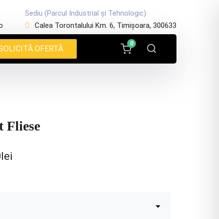
Sediu (Parcul Industrial și Tehnologic)
o
Calea Torontalului Km. 6, Timișoara, 300633
0
SOLICITĂ OFERTĂ
 Fliese
0
lei