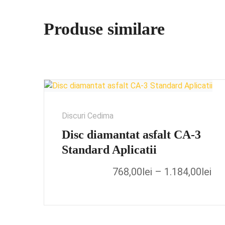
Produse similare
Discuri Cedima
Disc diamantat asfalt CA-3
Standard Aplicatii
768,00
lei
–
1.184,00
lei