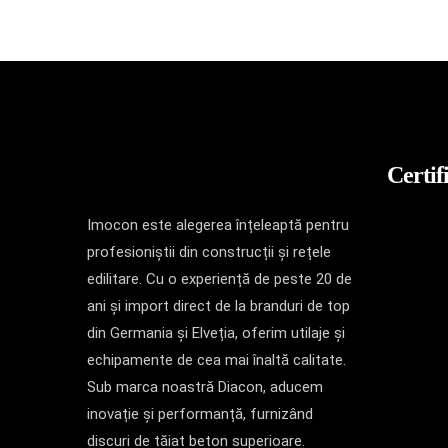
Certif
Imocon este alegerea înțeleaptă pentru
profesioniștii din construcții și rețele
edilitare. Cu o experiență de peste 20 de
ani și import direct de la branduri de top
din Germania și Elveția, oferim utilaje și
echipamente de cea mai înaltă calitate.
Sub marca noastră Diacon, aducem
inovație și performanță, furnizând
discuri de tăiat beton superioare.