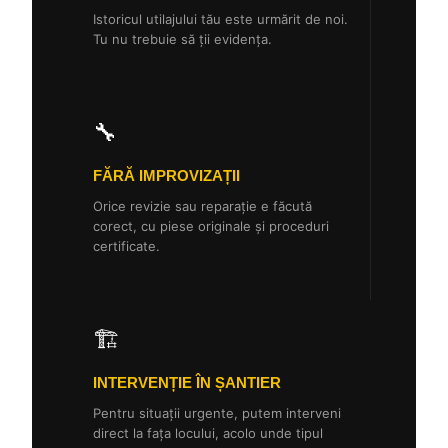
Istoricul utilajului tău este urmărit de noi.
Tu nu trebuie să ții evidența.
🔧
FĂRĂ IMPROVIZAȚII
Orice revizie sau reparație e făcută
corect, cu piese originale și proceduri
certificate.
🏗️
INTERVENȚIE ÎN ȘANTIER
Pentru situații urgente, putem interveni
direct la fața locului, acolo unde tipul