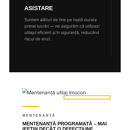
ASISTARE
Suntem alături de tine pe toată durata
primei lucrări — ne asigurăm că utilizezi
utilajul eficient și în siguranță, reducând
riscul de erori.
MENTENANȚĂ
MENTENANȚĂ PROGRAMATĂ – MAI
IEFTIN DECÂT O DEFECȚIUNE