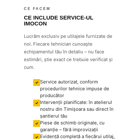
CE FACEM
CE INCLUDE SERVICE-UL
IMOCON
Lucrăm exclusiv pe utilajele furnizate de
noi. Fiecare tehnician cunoaște
echipamentul tău în detaliu – nu face
estimări, știe exact ce trebuie verificat și
cum.
Service autorizat, conform
✓
procedurilor tehnice impuse de
producător
Intervenții planificate: în atelierul
✓
nostru din Timișoara sau direct în
șantierul tău
Piese de schimb originale, cu
✓
garanție – fără improvizații
Evidență completă a fiecărui utilaj,
✓