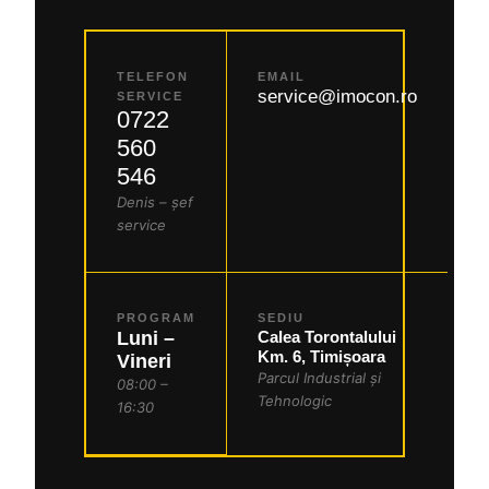
TELEFON
EMAIL
service@imocon.ro
SERVICE
0722
560
546
Denis – șef
service
PROGRAM
SEDIU
Luni –
Calea Torontalului
Km. 6, Timișoara
Vineri
Parcul Industrial și
08:00 –
Tehnologic
16:30