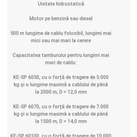
Unitate hidrostatică
Motor pe benzină sau diesel
500 m lungime de cablu folosibil, lungimi mai
mici sau mai mari la cerere
Capacitatea tamburului pentru lungimi mai
mari de cablu:
KE-SP 6050,
cu o forță de tragere de
5.000
kg
și o
lungime maximă a cablului de până
la
2000 m, D = 12,0 mm
KE-SP 6070,
cu o forță de tragere de
7.000
kg
și o
lungime maximă a cablului de până
la
1500 m, D = 14,0 mm
KE-SP 60100,
cu o forță de tragere de
10.000