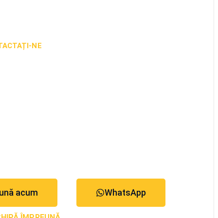
TACTAȚI-NE
m să alegeți
 potrivit pentru
dumneavoastră.
ună acum
WhatsApp
CHIPĂ ÎMPREUNĂ