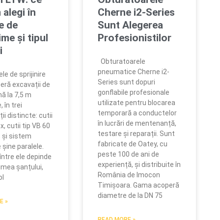
 alegi în
Cherne i2-Series
e de
Sunt Alegerea
me și tipul
Profesionistilor
i
Obturatoarele
pneumatice Cherne i2-
 de sprijinire
Series sunt dopuri
eră excavații de
gonflabile profesionale
nă la 7,5 m
utilizate pentru blocarea
 în trei
temporară a conductelor
ii distincte: cutii
în lucrări de mentenanță,
x, cutii tip VB 60
testare și reparații. Sunt
, și sistem
fabricate de Oatey, cu
 șine paralele.
peste 100 de ani de
între ele depinde
experiență, și distribuite în
mea șanțului,
România de Imocon
ol
Timișoara. Gama acoperă
diametre de la DN 75
E »
READ MORE »