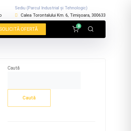
Sediu (Parcul Industrial și Tehnologic)
o
Calea Torontalului Km. 6, Timișoara, 300633
0
SOLICITĂ OFERTĂ
Caută
Caută