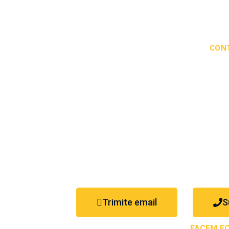
Greutate: 631-645 kg
Solicită informații!
CON
Vă ajută
echipamentul
proiectul 
Trimite email
S
FACEM E