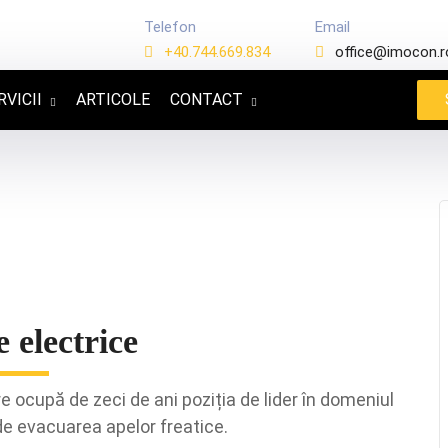
Telefon
Email
+40.744.669.834
office@imocon.r
RVICII
ARTICOLE
CONTACT
 electrice
ocupă de zeci de ani poziția de lider în domeniul
i de evacuarea apelor freatice.