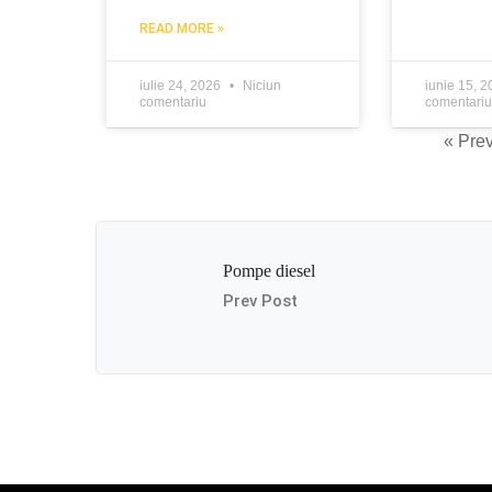
READ MORE »
iulie 24, 2026
Niciun
iunie 15, 
comentariu
comentariu
« Pre
Pompe diesel
Prev Post