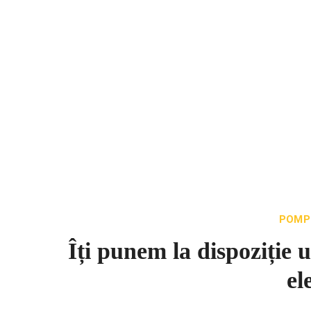
POMP
Îți punem la dispoziție
el