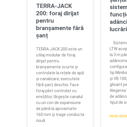
TERRA-JACK
sistem
200: foraj dirijat
funcți
pentru
adânci
branșamente fără
lucrări
șanț
Sistemele
LTW acop
TERRA-JACK 200 este un
la 3 m pâ
utilaj modular de foraj
adâncime,
dirijat pentru
configuraț
branșamente scurte și
tip Minibo
controlate la rețele de apă
și VB 100
și canalizare, executate
glisant pe
fără șanț deschis. Face
Alegerea 
foraj pilot controlat cu
de adânci
emițător, lărgește canalul
tipul de s
cu un con de expansiune
de până la aproximativ
160 mm și trage conducta
READ MOR
nouă