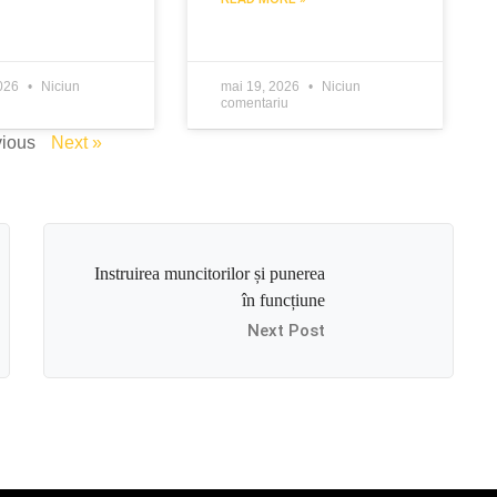
2026
Niciun
mai 19, 2026
Niciun
comentariu
vious
Next »
Instruirea muncitorilor și punerea
în funcțiune
Next Post