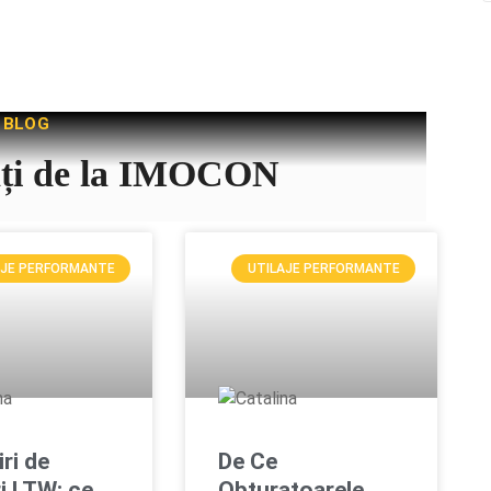
BLOG
tăți de la IMOCON
AJE PERFORMANTE
UTILAJE PERFORMANTE
iri de
De Ce
i LTW: ce
Obturatoarele