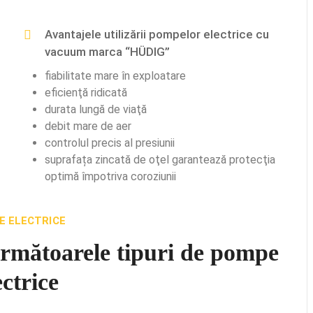
Avantajele utilizării pompelor electrice cu
vacuum marca “HÜDIG”
fiabilitate mare în exploatare
eficienţă ridicată
durata lungă de viaţă
debit mare de aer
controlul precis al presiunii
suprafața zincată de oţel garantează protecţia
optimă împotriva coroziunii
E ELECTRICE
 următoarele tipuri de pompe
ectrice