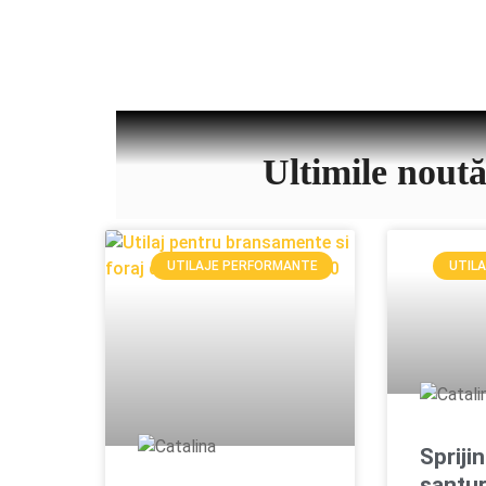
Ultimile nou
UTILAJE PERFORMANTE
UTIL
Sprijin
șanțur