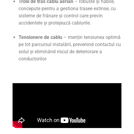
Trolii de tras cablu aerian
– robuste și fiabile,
concepute pentru a gestiona trasee extinse, cu
sisteme de frânare și control care previn
accidentele și protejează cablurile.
Tensionere de cablu
– mențin tensiunea optimă
pe tot parcursul instalării, prevenind contactul cu
solul și eliminând riscul de deteriorare a
conductorilor.