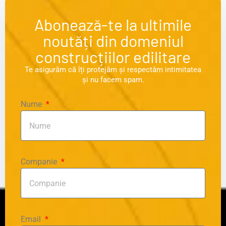
Abonează-te la ultimile
noutăți din domeniul
construcțiilor edilitare
Te asigurăm că îți protejăm și respectăm intimitatea
și nu facem spam.
Nume
Companie
Email