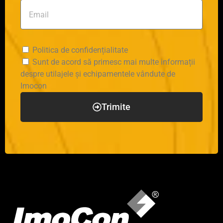
Politica de confidențialitate
Sunt de acord să primesc mai multe informații
despre utilajele și echipamentele vândute de
Imocon
Trimite